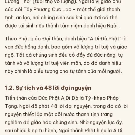
Lượng Thọ” (tuổi thọ vô lượng). Ngài là vị giáo chủ
của cõi Tây Phương Cực Lạc – một thế giới thanh
tịnh, an lạc, nơi chúng sinh sau khi qua đời có thể
được tái sinh nếu thành tâm niệm danh hiệu Ngài .
Theo Phật giáo Đại thừa, danh hiệu “A Di Đà Phật” là
vạn đức hồng danh, bao gồm vô lượng trí tuệ và giác
ngộ. Tất cả chúng sinh đều có đầy đủ đức năng, tự
tánh và vô lượng trí tuệ viên mãn, do đó danh hiệu
này chính là biểu tượng cho tự tánh của mỗi người .
1.2. Sự tích và 48 lời đại nguyện
Tiền thân của Đức Phật A Di Đà là Tỳ-kheo Pháp
Tạng. Ngài đã phát 48 lời đại nguyện, trong đó có lời
nguyện thiết lập một cõi nước thanh tịnh trang
nghiêm để giáo hóa chúng sinh. Nhờ nguyện lực ấy,
sau nhiều kiếp tu hành, Ngài thành Phật hiệu là A Di