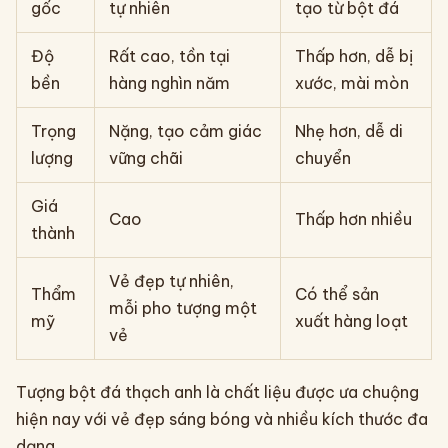
gốc
tự nhiên
tạo từ bột đá
Độ
Rất cao, tồn tại
Thấp hơn, dễ bị
bền
hàng nghìn năm
xước, mài mòn
Trọng
Nặng, tạo cảm giác
Nhẹ hơn, dễ di
lượng
vững chãi
chuyển
Giá
Cao
Thấp hơn nhiều
thành
Vẻ đẹp tự nhiên,
Thẩm
Có thể sản
mỗi pho tượng một
mỹ
xuất hàng loạt
vẻ
Tượng bột đá thạch anh là chất liệu được ưa chuộng
hiện nay với vẻ đẹp sáng bóng và nhiều kích thước đa
dạng .