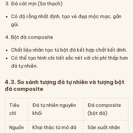
Đá cát mịn (Sa thạch)
Có độ rỗng nhất định, tạo vẻ đẹp mộc mạc, gần
gũi.
Bột đá composite
Chất liệu nhân tạo từ bột đá kết hợp chất kết dính.
Có thể tạo hình chi tiết sắc nét với chi phí thấp hơn
đá tự nhiên.
4.3. So sánh tượng đá tự nhiên và tượng bột
đá composite
Tiêu
Đá tự nhiên nguyên
Đá composite
chí
khối
(bột đá)
Nguồn
Khai thác từ mỏ đá
Sản xuất nhân