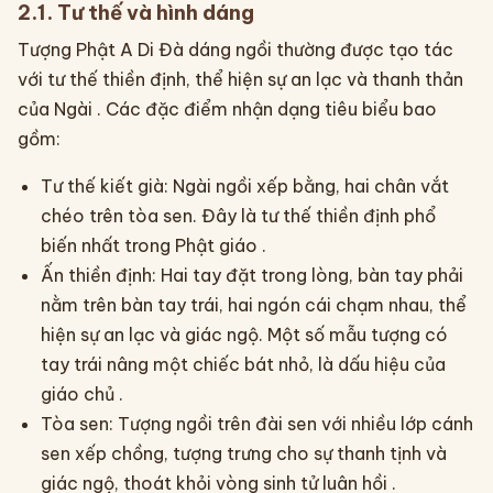
2.1. Tư thế và hình dáng
Tượng Phật A Di Đà dáng ngồi thường được tạo tác
với tư thế thiền định, thể hiện sự an lạc và thanh thản
của Ngài . Các đặc điểm nhận dạng tiêu biểu bao
gồm:
Tư thế kiết già: Ngài ngồi xếp bằng, hai chân vắt
chéo trên tòa sen. Đây là tư thế thiền định phổ
biến nhất trong Phật giáo .
Ấn thiền định: Hai tay đặt trong lòng, bàn tay phải
nằm trên bàn tay trái, hai ngón cái chạm nhau, thể
hiện sự an lạc và giác ngộ. Một số mẫu tượng có
tay trái nâng một chiếc bát nhỏ, là dấu hiệu của
giáo chủ .
Tòa sen: Tượng ngồi trên đài sen với nhiều lớp cánh
sen xếp chồng, tượng trưng cho sự thanh tịnh và
giác ngộ, thoát khỏi vòng sinh tử luân hồi .