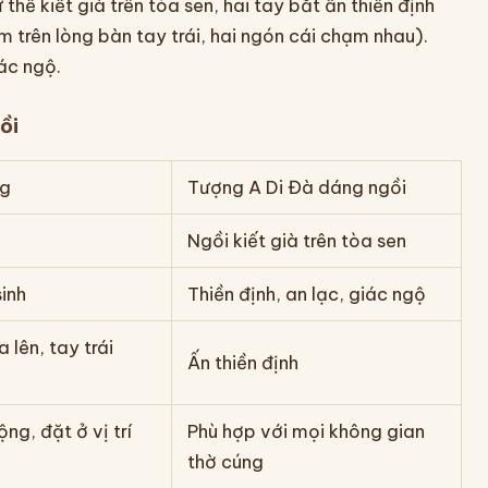
hế kiết già trên tòa sen, hai tay bắt ấn thiền định
 trên lòng bàn tay trái, hai ngón cái chạm nhau).
iác ngộ.
ồi
ng
Tượng A Di Đà dáng ngồi
Ngồi kiết già trên tòa sen
inh
Thiền định, an lạc, giác ngộ
 lên, tay trái
Ấn thiền định
ng, đặt ở vị trí
Phù hợp với mọi không gian
thờ cúng