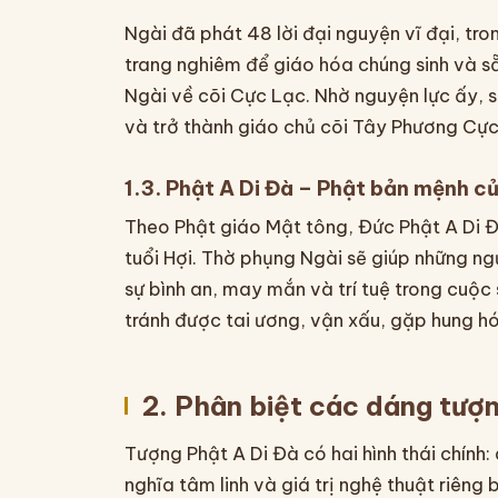
Ngài đã phát 48 lời đại nguyện vĩ đại, tro
trang nghiêm để giáo hóa chúng sinh và s
Ngài về cõi Cực Lạc. Nhờ nguyện lực ấy, sa
và trở thành giáo chủ cõi Tây Phương Cực
1.3. Phật A Di Đà – Phật bản mệnh củ
Theo Phật giáo Mật tông, Đức Phật A Di Đ
tuổi Hợi. Thờ phụng Ngài sẽ giúp những n
sự bình an, may mắn và trí tuệ trong cuộc
tránh được tai ương, vận xấu, gặp hung hó
2. Phân biệt các dáng tượ
Tượng Phật A Di Đà có hai hình thái chính
nghĩa tâm linh và giá trị nghệ thuật riêng b