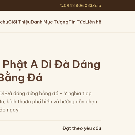
0943 806 033
Zalo
 chủ
Giới Thiệu
Danh Mục Tượng
Tin Tức
Liên hệ
 Phật A Di Đà Dáng
Bằng Đá
Di Đà dáng đứng bằng đá - Ý nghĩa tiếp
đá, kích thước phổ biến và hướng dẫn chọn
ảo ngay!
Đặt theo yêu cầu