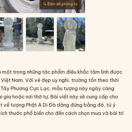
🔍 Bấm để phóng to
 một trong những tác phẩm điêu khắc tâm linh được
 Việt Nam. Với vẻ đẹp uy nghi, trường tồn theo thời
cõi Tây Phương Cực Lạc, mẫu tượng này ngày càng
i gia hoặc nơi thờ tự. Bài viết này sẽ cung cấp cho
ất về tượng Phật A Di Đà dáng đứng bằng đá, từ ý
kích thước phổ biến cho đến cách chọn mua và bài trí