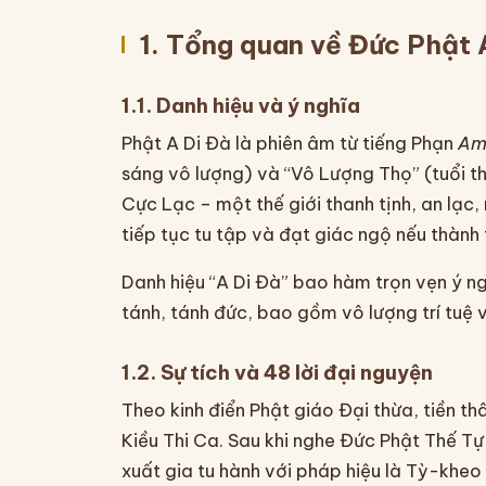
1. Tổng quan về Đức Phật 
1.1. Danh hiệu và ý nghĩa
Phật A Di Đà là phiên âm từ tiếng Phạn
Am
sáng vô lượng) và “Vô Lượng Thọ” (tuổi th
Cực Lạc – một thế giới thanh tịnh, an lạc, 
tiếp tục tu tập và đạt giác ngộ nếu thành
Danh hiệu “A Di Đà” bao hàm trọn vẹn ý n
tánh, tánh đức, bao gồm vô lượng trí tuệ 
1.2. Sự tích và 48 lời đại nguyện
Theo kinh điển Phật giáo Đại thừa, tiền t
Kiều Thi Ca. Sau khi nghe Đức Phật Thế T
xuất gia tu hành với pháp hiệu là Tỳ-khe