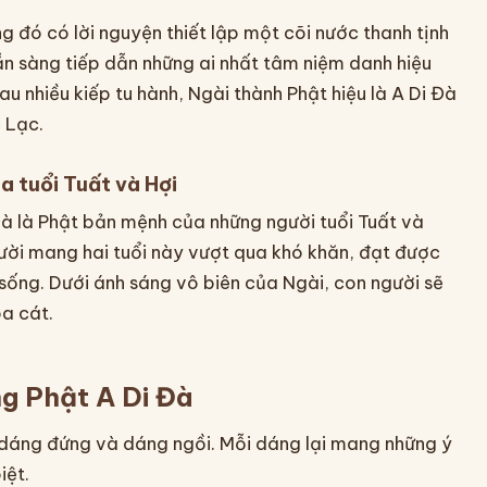
ng đó có lời nguyện thiết lập một cõi nước thanh tịnh
ẵn sàng tiếp dẫn những ai nhất tâm niệm danh hiệu
u nhiều kiếp tu hành, Ngài thành Phật hiệu là A Di Đà
 Lạc.
a tuổi Tuất và Hợi
à là Phật bản mệnh của những người tuổi Tuất và
gười mang hai tuổi này vượt qua khó khăn, đạt được
 sống. Dưới ánh sáng vô biên của Ngài, con người sẽ
a cát.
ng Phật A Di Đà
: dáng đứng và dáng ngồi. Mỗi dáng lại mang những ý
iệt.