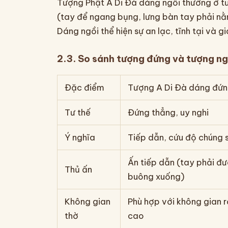
Tượng Phật A Di Đà dáng ngồi thường ở tư t
(tay để ngang bụng, lưng bàn tay phải nằm
Dáng ngồi thể hiện sự an lạc, tĩnh tại và g
2.3. So sánh tượng đứng và tượng ng
Đặc điểm
Tượng A Di Đà dáng đứ
Tư thế
Đứng thẳng, uy nghi
Ý nghĩa
Tiếp dẫn, cứu độ chúng s
Ấn tiếp dẫn (tay phải đưa
Thủ ấn
buông xuống)
Không gian
Phù hợp với không gian rộ
thờ
cao