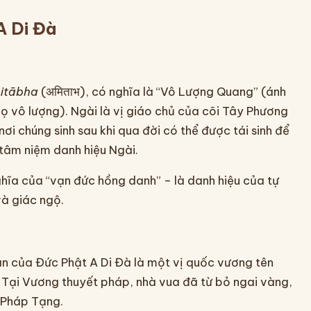
A Di Đà
itābha
(अमिताभ), có nghĩa là “Vô Lượng Quang” (ánh
ọ vô lượng). Ngài là vị giáo chủ của cõi Tây Phương
nơi chúng sinh sau khi qua đời có thể được tái sinh để
 tâm niệm danh hiệu Ngài.
ghĩa của “vạn đức hồng danh” – là danh hiệu của tự
và giác ngộ.
hân của Đức Phật A Di Đà là một vị quốc vương tên
ự Tại Vương thuyết pháp, nhà vua đã từ bỏ ngai vàng,
o Pháp Tạng.